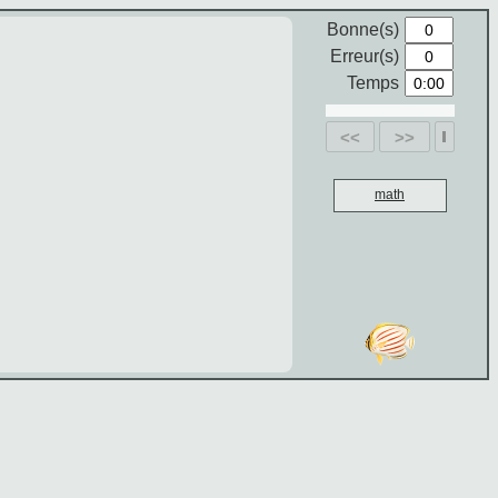
Bonne(s)
Erreur(s)
Temps
<<
>>
math