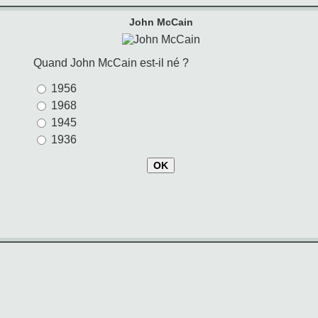
John McCain
Quand John McCain est-il né ?
1956
1968
1945
1936
OK