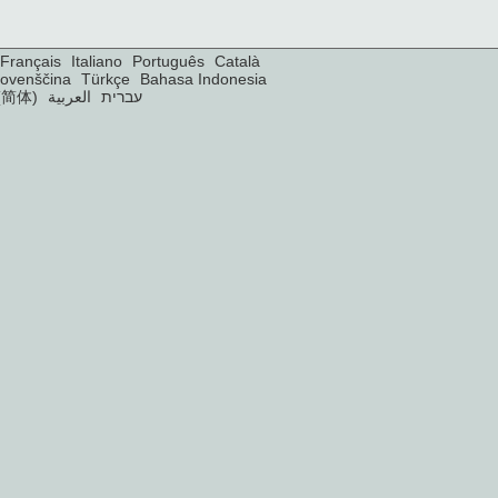
Français
Italiano
Português
Català
lovenščina
Türkçe
Bahasa Indonesia
(简体)
العربية
עברית