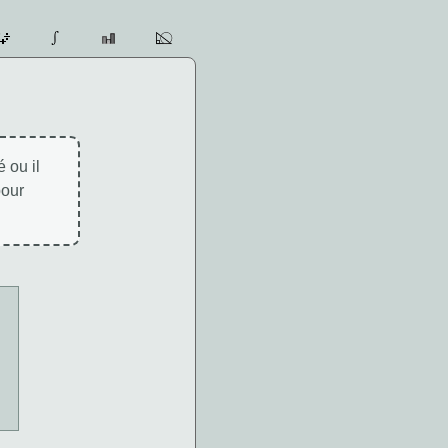
 ou il
pour