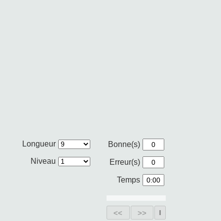
Longueur
Bonne(s)
Niveau
Erreur(s)
Temps
<<
>>