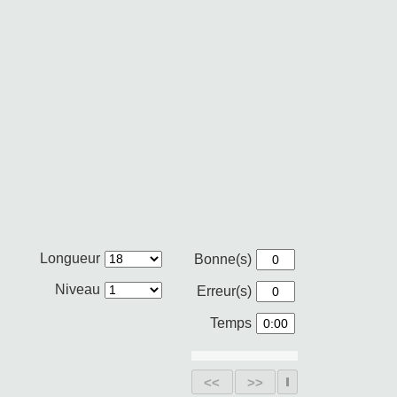
Longueur
Bonne(s)
Niveau
Erreur(s)
Temps
<<
>>