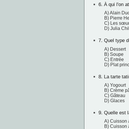
6.
À qui l'on at
A) Alain Du
B) Pierre H
C) Les sœur
D) Julia Chi
7.
Quel type de
A) Dessert
B) Soupe
C) Entrée
D) Plat prin
8.
La tarte ta
A) Yogourt
B) Crème pâ
C) Gâteau
D) Glaces
9.
Quelle est l
A) Cuisson 
B) Cuisson 