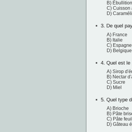
B) Ébullitio
C) Cuisson 
D) Caraméli
3.
De quel pays
A) France
B) Italie
C) Espagne
D) Belgique
4.
Quel est le 
A) Sirop d'é
B) Nectar d
C) Sucre
D) Miel
5.
Quel type de
A) Brioche
B) Pâte bri
C) Pâte feui
D) Gâteau 