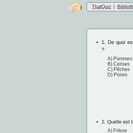
ThatQuiz
|
Bibliot
1.
De quoi est 
?
A) Pommes
B) Cerises
C) Pêches
D) Poires
2.
Quelle est l
A) Friture