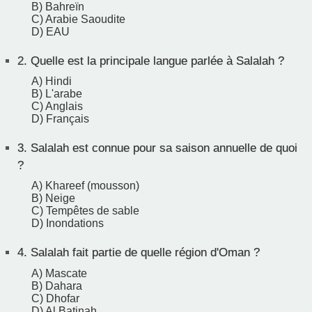
B) Bahreïn
C) Arabie Saoudite
D) EAU
2.
Quelle est la principale langue parlée à Salalah ?
A) Hindi
B) L'arabe
C) Anglais
D) Français
3.
Salalah est connue pour sa saison annuelle de quoi
?
A) Khareef (mousson)
B) Neige
C) Tempêtes de sable
D) Inondations
4.
Salalah fait partie de quelle région d'Oman ?
A) Mascate
B) Dahara
C) Dhofar
D) Al Batinah