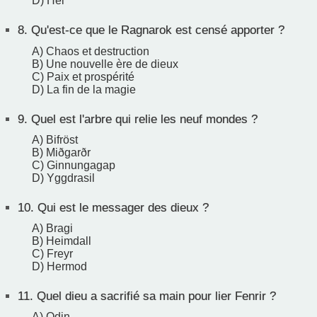
D) Hel
8.
Qu'est-ce que le Ragnarok est censé apporter ?
A) Chaos et destruction
B) Une nouvelle ère de dieux
C) Paix et prospérité
D) La fin de la magie
9.
Quel est l'arbre qui relie les neuf mondes ?
A) Bifröst
B) Miðgarðr
C) Ginnungagap
D) Yggdrasil
10.
Qui est le messager des dieux ?
A) Bragi
B) Heimdall
C) Freyr
D) Hermod
11.
Quel dieu a sacrifié sa main pour lier Fenrir ?
A) Odin