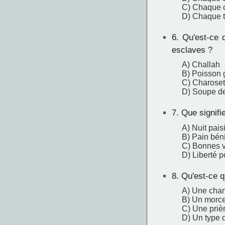
C) Chaque c
D) Chaque t
6.
Qu'est-ce q
esclaves ?
A) Challah
B) Poisson g
C) Charoset
D) Soupe de
7.
Que signifi
A) Nuit pais
B) Pain bén
C) Bonnes 
D) Liberté p
8.
Qu'est-ce q
A) Une chan
B) Un morce
C) Une prièr
D) Un type 