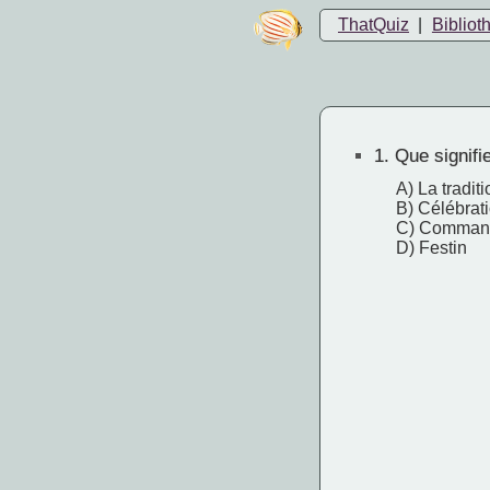
ThatQuiz
|
Bibliot
1.
Que signifie
A) La traditi
B) Célébrat
C) Comman
D) Festin