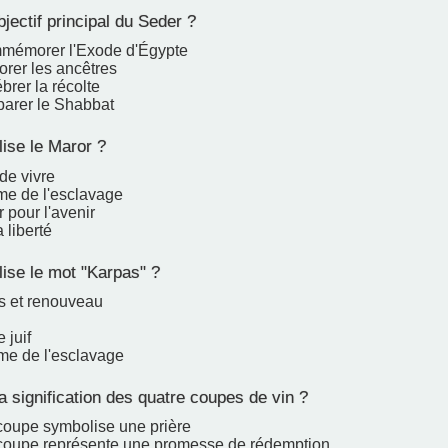
bjectif principal du Seder ?
mémorer l'Exode d'Égypte
orer les ancêtres
brer la récolte
parer le Shabbat
se le Maror ?
de vivre
me de l'esclavage
 pour l'avenir
 liberté
se le mot "Karpas" ?
s et renouveau
 juif
me de l'esclavage
a signification des quatre coupes de vin ?
oupe symbolise une prière
coupe représente une promesse de rédemption