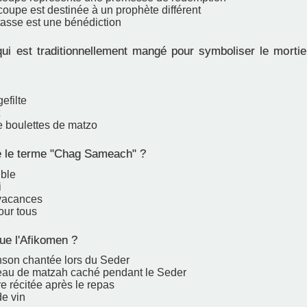
oupe est destinée à un prophète différent
asse est une bénédiction
ui est traditionnellement mangé pour symboliser le mortier
efilte
 boulettes de matzo
e le terme "Chag Sameach" ?
ible
i
vacances
our tous
ue l'Afikomen ?
son chantée lors du Seder
au de matzah caché pendant le Seder
e récitée après le repas
de vin