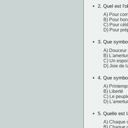
2.
Quel est l'o
A) Pour com
B) Pour hon
C) Pour célé
D) Pour pré
3.
Que symboli
A) Douceur 
B) L'amertu
C) Un espoir
D) Joie de la
4.
Que symboli
A) Printemp
B) Liberté
C) Le peuple
D) L'amertu
5.
Quelle est l
A) Chaque c
B) Chaque 