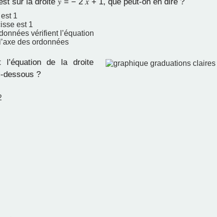
st sur la droite 𝑦 = − 2 𝑥 + 1, que peut-on en dire ?
est 1
isse est 1
onnées vérifient l’équation
r l’axe des ordonnées
 l’équation de la droite
i-dessous ?
2