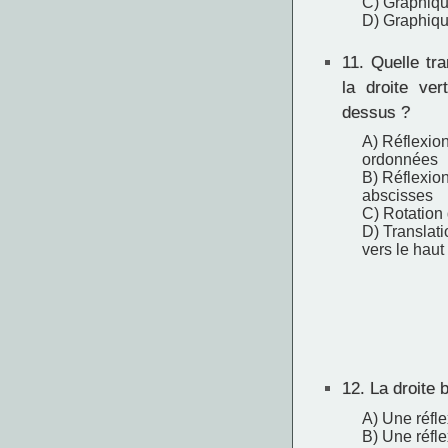
C) Graphiqu
D) Graphiqu
11.
Quelle tra
la droite ver
dessus ?
A) Réflexion
ordonnées
B) Réflexion
abscisses
C) Rotation 
D) Translati
vers le haut
12.
La droite b
A) Une réfle
B) Une réfle