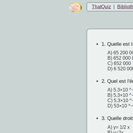
ThatQuiz
|
Bibliot
1.
Quelle est 
A) 65 200 0
B) 652 000 
C) 652 000
D) 6 520 00
2.
Quel est l'é
A) 5.3×10 ^
B) 5.3×10 ^
C) 5.3×10 ^
D) 53×10 ^
3.
Quelle droite
A) y= 1/2 x
B) y=2x