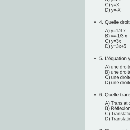
C) y=X
D) y=-X
4.
Quelle droit
A) y=1/3 x
B) y=-1/3 x
C) y=3x
D) y=3x+5
5.
L’équation 
A) une droit
B) une droit
C) une droit
D) une droit
6.
Quelle trans
A) Translati
B) Réflexion
C) Translati
D) Translati