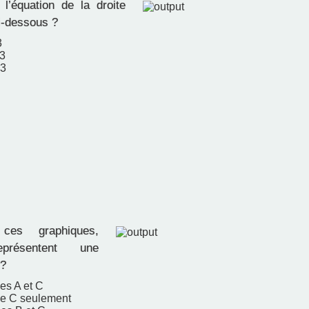
l’équation de la droite
i-dessous ?
3
+3
−3
es graphiques,
eprésentent une
 ?
es A et C
ue C seulement