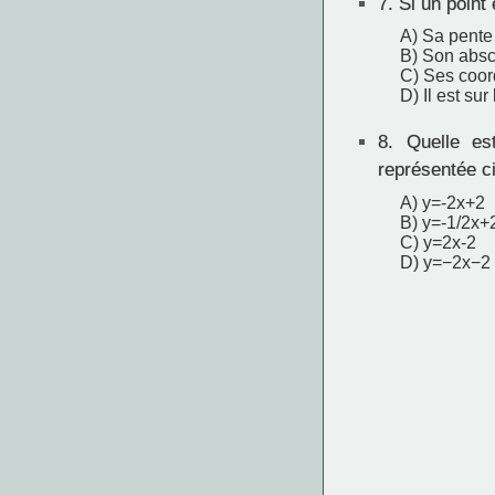
7.
Si un point e
A) Sa pente 
B) Son absc
C) Ses coord
D) Il est su
8.
Quelle est
représentée c
A) y=-2x+2
B) y=-1/2x+
C) y=2x-2
D) y=−2x−2