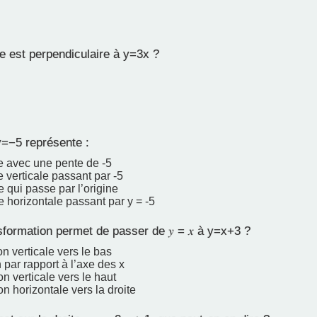
e est perpendiculaire à y=3x ?
y=−5 représente :
e avec une pente de -5
e verticale passant par -5
e qui passe par l’origine
e horizontale passant par y = -5
formation permet de passer de 𝑦 = 𝑥 à y=x+3 ?
on verticale vers le bas
 par rapport à l’axe des x
on verticale vers le haut
on horizontale vers la droite