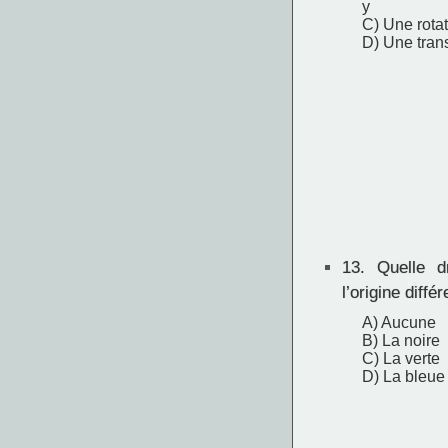
y
C) Une rotat
D) Une trans
13.
Quelle dr
l’origine diff
A) Aucune
B) La noire
C) La verte
D) La bleue