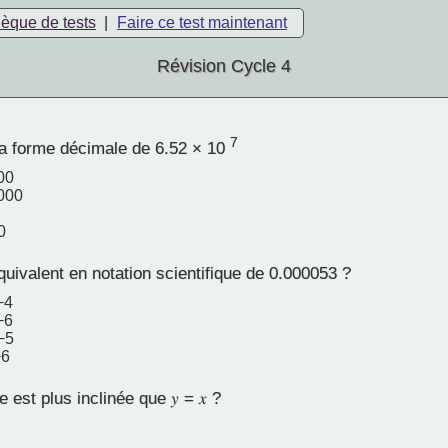
hèque de tests
|
Faire ce test maintenant
Révision Cycle 4
7
la forme décimale de 6.52 × 10
00
000
0
quivalent en notation scientifique de 0.000053 ?
−4
−6
−5
−6
 est plus inclinée que 𝑦 = 𝑥 ?