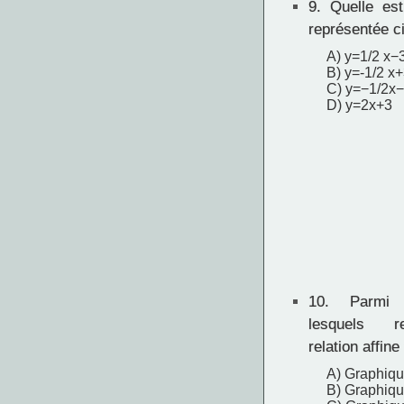
9.
Quelle est 
représentée c
A) y=1/2 x−
B) y=-1/2 x
C) y=−1/2x
D) y=2x+3
10.
Parmi c
lesquels r
relation affine
A) Graphiqu
B) Graphiq