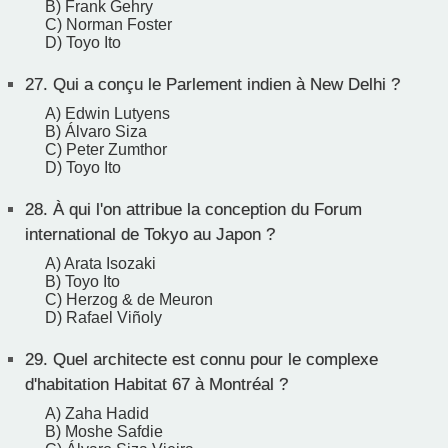
B) Frank Gehry
C) Norman Foster
D) Toyo Ito
27.
Qui a conçu le Parlement indien à New Delhi ?
A) Edwin Lutyens
B) Álvaro Siza
C) Peter Zumthor
D) Toyo Ito
28.
À qui l'on attribue la conception du Forum
international de Tokyo au Japon ?
A) Arata Isozaki
B) Toyo Ito
C) Herzog & de Meuron
D) Rafael Viñoly
29.
Quel architecte est connu pour le complexe
d'habitation Habitat 67 à Montréal ?
A) Zaha Hadid
B) Moshe Safdie