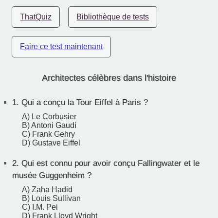
ThatQuiz
Bibliothèque de tests
Faire ce test maintenant
Architectes célèbres dans l'histoire
1.
Qui a conçu la Tour Eiffel à Paris ?
A) Le Corbusier
B) Antoni Gaudí
C) Frank Gehry
D) Gustave Eiffel
2.
Qui est connu pour avoir conçu Fallingwater et le
musée Guggenheim ?
A) Zaha Hadid
B) Louis Sullivan
C) I.M. Pei
D) Frank Lloyd Wright