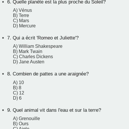
6.
Quelle planète est la plus proche du Soleil?
A) Vénus
B) Terre
C) Mars
D) Mercure
7.
Qui a écrit 'Romeo et Juliette'?
A) William Shakespeare
B) Mark Twain
C) Charles Dickens
D) Jane Austen
8.
Combien de pattes a une araignée?
A) 10
B) 8
C) 12
D) 6
9.
Quel animal vit dans l'eau et sur la terre?
A) Grenouille
B) Ours
C) Aigle