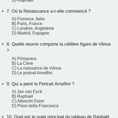
D) Raphaël
7.
Où la Renaissance a-t-elle commencé ?
A) Florence, Italie
B) Paris, France
C) Londres, Angleterre
D) Madrid, Espagne
8.
Quelle œuvre comporte la célèbre figure de Vénus
?
A) Primavera
B) La Cène
C) La naissance de Vénus
D) Le portrait Arnolfini
9.
Qui a peint le Portrait Arnolfini ?
A) Jan van Eyck
B) Raphaël
C) Albrecht Dürer
D) Piero della Francesca
10.
Quel est le sujet principal du tableau de Raphaël