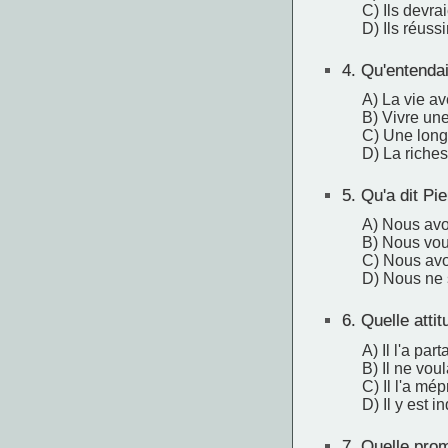
C) Ils devra
D) Ils réussi
4.
Qu'entendait
A) La vie av
B) Vivre une
C) Une longu
D) La riches
5.
Qu'a dit Pie
A) Nous avo
B) Nous voul
C) Nous avon
D) Nous ne 
6.
Quelle attit
A) Il l'a par
B) Il ne voul
C) Il l'a mép
D) Il y est in
7.
Quelle prome