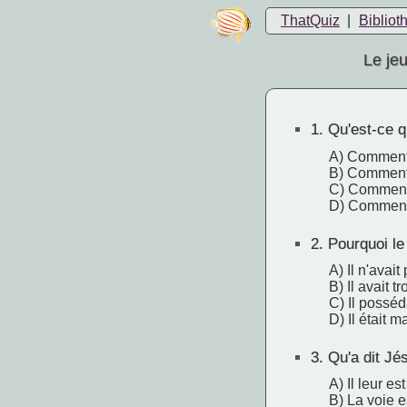
ThatQuiz
|
Bibliot
Le jeu
1.
Qu'est-ce q
A) Comment 
B) Comment 
C) Comment h
D) Comment 
2.
Pourquoi le 
A) Il n'avait 
B) Il avait t
C) Il posséd
D) Il était m
3.
Qu'a dit Jés
A) Il leur es
B) La voie e