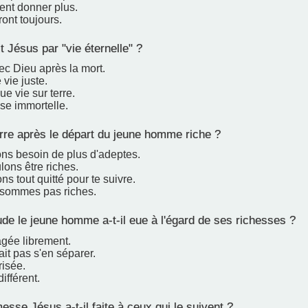
ient donner plus.
ront toujours.
 Jésus par "vie éternelle" ?
ec Dieu après la mort.
 vie juste.
e vie sur terre.
se immortelle.
rre après le départ du jeune homme riche ?
ns besoin de plus d'adeptes.
ons être riches.
s tout quitté pour te suivre.
sommes pas riches.
ude le jeune homme a-t-il eue à l'égard de ses richesses ?
tagée librement.
ait pas s'en séparer.
risée.
différent.
sse Jésus a-t-il faite à ceux qui le suivent ?