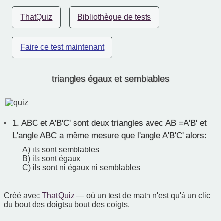
ThatQuiz
Bibliothèque de tests
Faire ce test maintenant
triangles égaux et semblables
1.
ABC et A'B'C' sont deux triangles avec AB =A'B' et
L'angle ABC a même mesure que l'angle A'B'C' alors:
A) ils sont semblables
B) ils sont égaux
C) ils sont ni égaux ni semblables
Créé avec
That Quiz
— où un test de math n'est qu'à un clic
du bout des doigtsu bout des doigts.