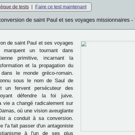
hèque de tests
|
Faire ce test maintenant
conversion de saint Paul et ses voyages missionnaires - 
on de saint Paul et ses voyages
es marquent un tournant dans
tienne primitive, incarnant la
sformation et la propagation du
e dans le monde gréco-romain.
 connu sous le nom de Saul de
ait un fervent persécuteur des
royant défendre la foi juive.
 vie a changé radicalement sur
Damas, où une vision aveuglante
ist a conduit à sa conversion.
e l'a fait passer d'un antagoniste
stianisme à l'un de ses plus