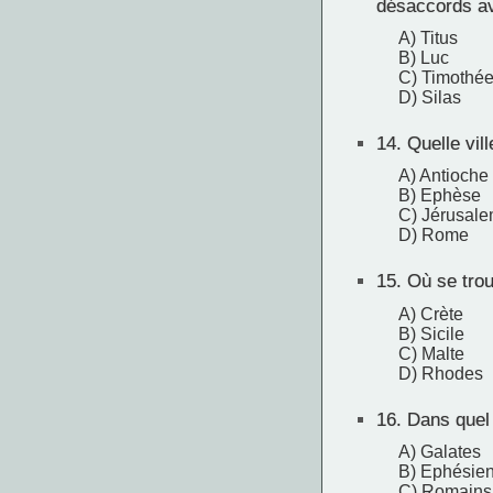
désaccords a
A) Titus
B) Luc
C) Timothé
D) Silas
14.
Quelle vill
A) Antioche
B) Ephèse
C) Jérusal
D) Rome
15.
Où se trouv
A) Crète
B) Sicile
C) Malte
D) Rhodes
16.
Dans quel li
A) Galates
B) Ephésie
C) Romains