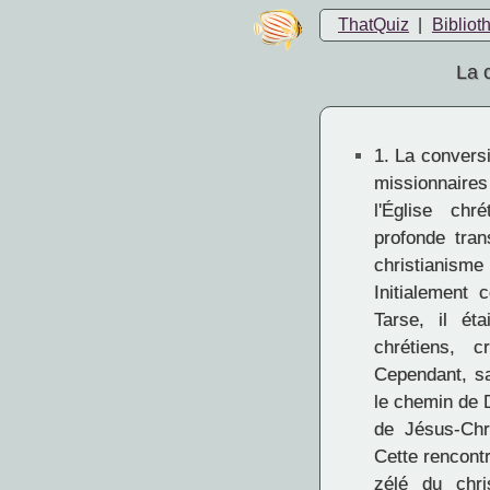
ThatQuiz
|
Bibliot
La 
1.
La conversi
missionnair
l'Église chré
profonde tran
christianism
Initialement
Tarse, il ét
chrétiens, c
Cependant, sa
le chemin de 
de Jésus-Chr
Cette rencontr
zélé du chri