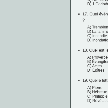
D) 1 Corint
17.
Quel événe
?
A) Tremblem
B) La famin
C) Incendie
D) Inondati
18.
Quel est le
A) Proverbe
B) Évangile
C) Actes
D) Épîtres
19.
Quelle lett
A) Pierre
B) Hébreux
C) Philippi
D) Révélati