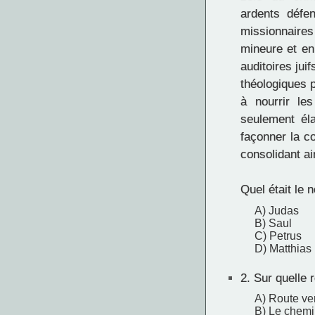
ardents défe
missionnaires
mineure et en
auditoires jui
théologiques 
à nourrir le
seulement él
façonner la co
consolidant ai
Quel était le 
A) Judas
B) Saul
C) Petrus
D) Matthias
2.
Sur quelle r
A) Route ve
B) Le chem