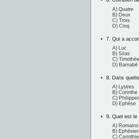
A) Quatre
B) Deux
C) Trois
D) Cinq
7.
Qui a accom
A) Luc
B) Silas
C) Timothé
D) Barnabé
8.
Dans quelle 
A) Lystres
B) Corinthe
C) Philippe
D) Ephèse
9.
Quel est le 
A) Romains
B) Ephésie
C) Corinthi