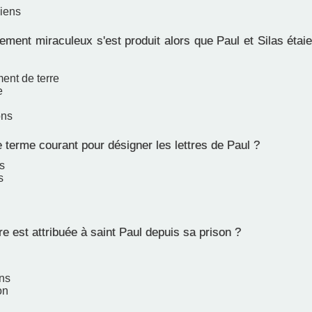
hiens
ment miraculeux s'est produit alors que Paul et Silas étai
ent de terre
e
ons
 terme courant pour désigner les lettres de Paul ?
s
s
re est attribuée à saint Paul depuis sa prison ?
ens
on