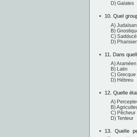
D) Galates
10.
Quel group
A) Judaïsan
B) Gnostiqu
C) Sadducé
D) Pharisie
11.
Dans quelle
A) Araméen
B) Latin
C) Grecque
D) Hébreu
12.
Quelle étai
A) Percepte
B) Agriculte
C) Pêcheur
D) Tenteur
13.
Quelle pe