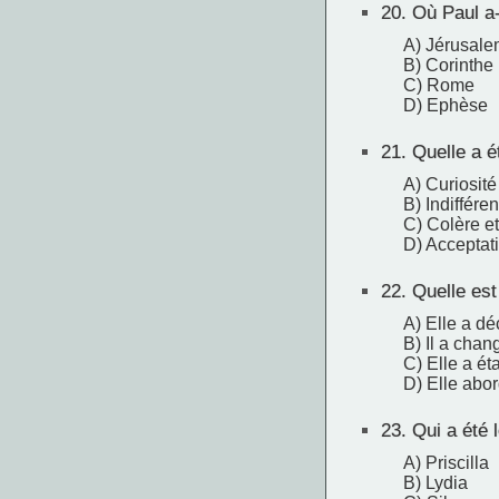
20.
Où Paul a-
A) Jérusale
B) Corinthe
C) Rome
D) Ephèse
21.
Quelle a ét
A) Curiosité
B) Indiffére
C) Colère et
D) Acceptat
22.
Quelle est
A) Elle a dé
B) Il a chan
C) Elle a ét
D) Elle abor
23.
Qui a été 
A) Priscilla
B) Lydia