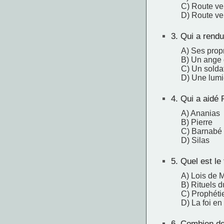
C) Route ve
D) Route ve
3.
Qui a rendu 
A) Ses prop
B) Un ange 
C) Un solda
D) Une lumi
4.
Qui a aidé P
A) Ananias
B) Pierre
C) Barnabé
D) Silas
5.
Quel est le 
A) Lois de 
B) Rituels 
C) Prophéti
D) La foi en
6.
Combien de 