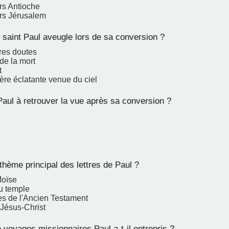
rs Antioche
rs Jérusalem
saint Paul aveugle lors de sa conversion ?
res doutes
de la mort
t
ère éclatante venue du ciel
aul à retrouver la vue après sa conversion ?
thème principal des lettres de Paul ?
Moïse
du temple
es de l'Ancien Testament
 Jésus-Christ
voyages missionnaires Paul a-t-il entrepris ?