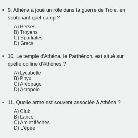
9.
Athéna a joué un rôle dans la guerre de Troie, en
soutenant quel camp ?
A) Perses
B) Troyens
C) Spartiates
D) Grecs
10.
Le temple d'Athéna, le Parthénon, est situé sur
quelle colline d'Athènes ?
A) Lycabette
B) Pnyx
C) Aréopage
D) Acropole
11.
Quelle arme est souvent associée à Athéna ?
A) Club
B) Lance
C) Arc et flèches
D) L'épée