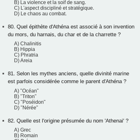
B) La violence et la soif de sang.
C) L'aspect discipliné et stratégique.
D) Le chaos au combat.
80.
Quel épithète d'Athéna est associé à son invention
du mors, du harnais, du char et de la charrette ?
A) Chalinitis
B) Hippia
C) Phratria
D) Areia
81.
Selon les mythes anciens, quelle divinité marine
est parfois considérée comme le parent d'Athéna ?
A) "Océan"
B) "Triton"
C) "Poséidon"
D) "Nérée"
82.
Quelle est l'origine présumée du nom 'Athenai' ?
A) Grec
B) Romain