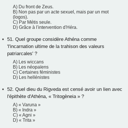
A) Du front de Zeus.
B) Non pas par un acte sexuel, mais par un mot
(logos).
C) Par Métis seule.
D) Grâce à l'intervention d'Héra.
51.
Quel groupe considère Athéna comme
'l'incarnation ultime de la trahison des valeurs
patriarcales' ?
A) Les wiccans
B) Les néopaïens
C) Certaines féministes
D) Les hellénistes
52.
Quel dieu du Rigveda est censé avoir un lien avec
l'épithète d'Athéna, « Tritogèneia » ?
A) « Varuna »
B) « Indra »
C) « Agni »
D) « Trita »