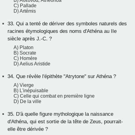
B) Ἀθεονόα, Atheonóa
C) Pallade
D) Artémis
33.
Qui a tenté de dériver des symboles naturels des
racines étymologiques des noms d'Athéna au IIe
siècle après J.-C. ?
A) Platon
B) Socrate
C) Homère
D) Aelius Aristide
34.
Que révèle l'épithète "Atrytone" sur Athéna ?
A) Vierge
B) L'inépuisable
C) Celle qui combat en première ligne
D) De la ville
35.
D'à quelle figure mythologique la naissance
d'Athéna, qui est sortie de la tête de Zeus, pourrait-
elle être dérivée ?