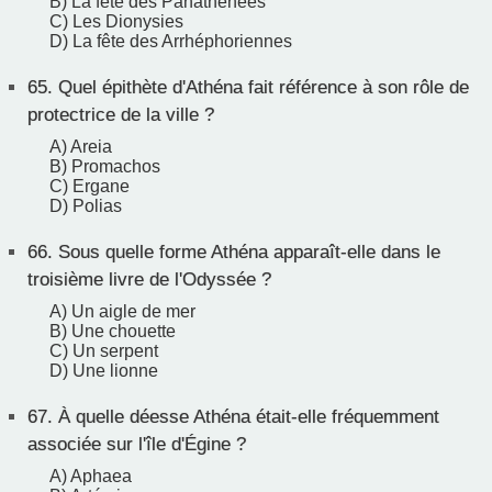
B) La fête des Panathénées
C) Les Dionysies
D) La fête des Arrhéphoriennes
65.
Quel épithète d'Athéna fait référence à son rôle de
protectrice de la ville ?
A) Areia
B) Promachos
C) Ergane
D) Polias
66.
Sous quelle forme Athéna apparaît-elle dans le
troisième livre de l'Odyssée ?
A) Un aigle de mer
B) Une chouette
C) Un serpent
D) Une lionne
67.
À quelle déesse Athéna était-elle fréquemment
associée sur l'île d'Égine ?
A) Aphaea