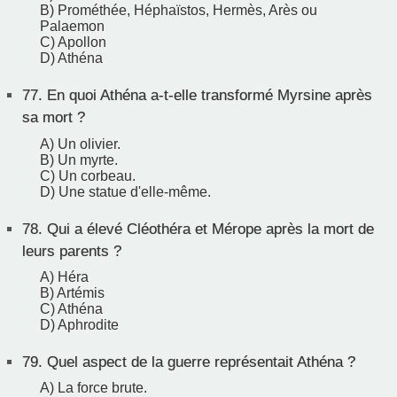
B) Prométhée, Héphaïstos, Hermès, Arès ou
Palaemon
C) Apollon
D) Athéna
77.
En quoi Athéna a-t-elle transformé Myrsine après
sa mort ?
A) Un olivier.
B) Un myrte.
C) Un corbeau.
D) Une statue d'elle-même.
78.
Qui a élevé Cléothéra et Mérope après la mort de
leurs parents ?
A) Héra
B) Artémis
C) Athéna
D) Aphrodite
79.
Quel aspect de la guerre représentait Athéna ?
A) La force brute.