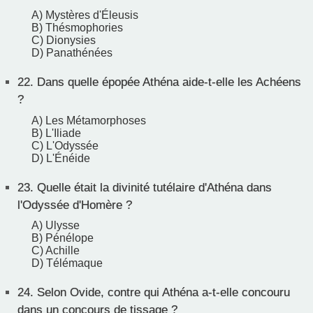
A) Mystères d'Éleusis
B) Thésmophories
C) Dionysies
D) Panathénées
22.
Dans quelle épopée Athéna aide-t-elle les Achéens
?
A) Les Métamorphoses
B) L'Iliade
C) L'Odyssée
D) L'Énéide
23.
Quelle était la divinité tutélaire d'Athéna dans
l'Odyssée d'Homère ?
A) Ulysse
B) Pénélope
C) Achille
D) Télémaque
24.
Selon Ovide, contre qui Athéna a-t-elle concouru
dans un concours de tissage ?