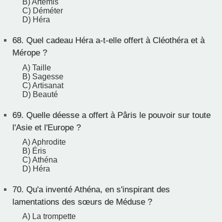
B) Artémis
C) Déméter
D) Héra
68.
Quel cadeau Héra a-t-elle offert à Cléothéra et à
Mérope ?
A) Taille
B) Sagesse
C) Artisanat
D) Beauté
69.
Quelle déesse a offert à Pâris le pouvoir sur toute
l'Asie et l'Europe ?
A) Aphrodite
B) Éris
C) Athéna
D) Héra
70.
Qu'a inventé Athéna, en s'inspirant des
lamentations des sœurs de Méduse ?
A) La trompette