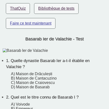
ThatQuiz
Bibliothèque de tests
Faire ce test maintenant
Basarab Ier de Valachie - Test
1.
Quelle dynastie Basarab Ier a-t-il établie en
Valachie ?
A) Maison de Drăculești
B) Maison de Cantacuzino
C) Maison de Craiovescu
D) Maison de Basarab
2.
Quel est le titre connu de Basarab I ?
A) Voivode
B) Empereur