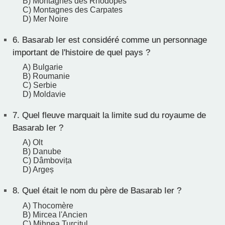
B) Montagnes des Rhodopes
C) Montagnes des Carpates
D) Mer Noire
6.
Basarab Ier est considéré comme un personnage
important de l'histoire de quel pays ?
A) Bulgarie
B) Roumanie
C) Serbie
D) Moldavie
7.
Quel fleuve marquait la limite sud du royaume de
Basarab Ier ?
A) Olt
B) Danube
C) Dâmbovița
D) Argeș
8.
Quel était le nom du père de Basarab Ier ?
A) Thocomère
B) Mircea l'Ancien
C) Mihnea Turcitul