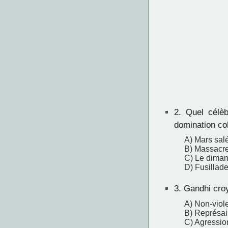
2.
Quel célèbr
domination col
A) Mars sal
B) Massacre
C) Le diman
D) Fusillade
3.
Gandhi croya
A) Non-viol
B) Représai
C) Agressio