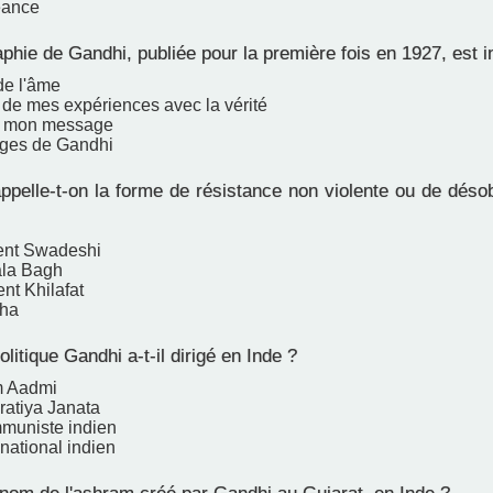
eance
phie de Gandhi, publiée pour la première fois en 1927, est in
de l'âme
e de mes expériences avec la vérité
et mon message
ages de Gandhi
elle-t-on la forme de résistance non violente ou de désob
nt Swadeshi
ala Bagh
t Khilafat
aha
olitique Gandhi a-t-il dirigé en Inde ?
m Aadmi
ratiya Janata
mmuniste indien
national indien