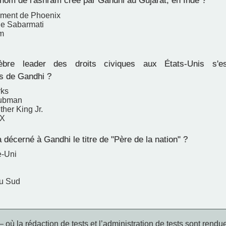
 nom de l'ashram créé par Gandhi au Gujarat, en Inde ?
ement de Phoenix
de Sabarmati
m
re leader des droits civiques aux États-Unis s'es
s de Gandhi ?
rks
Tubman
ther King Jr.
 X
décerné à Gandhi le titre de "Père de la nation" ?
-Uni
du Sud
 où la rédaction de tests et l’administration de tests sont rendue