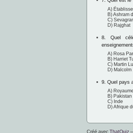
7.
Quel est le
A) Établiss
B) Ashram 
C) Sevagra
D) Rajghat
8.
Quel célèb
enseignement
A) Rosa Pa
B) Harriet 
C) Martin Lu
D) Malcolm
9.
Quel pays a 
A) Royaume
B) Pakistan
C) Inde
D) Afrique 
Créé avec
That Quiz
—