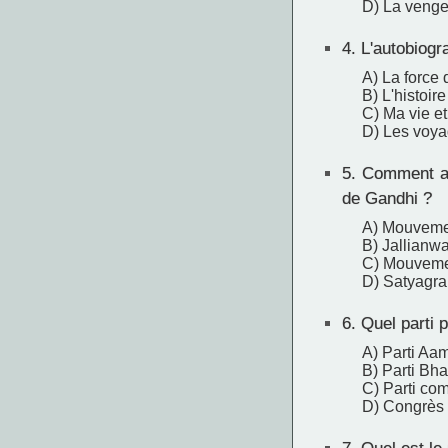
D) La veng
4.
L'autobiogra
A) La force 
B) L'histoir
C) Ma vie 
D) Les voy
5.
Comment app
de Gandhi ?
A) Mouveme
B) Jallianw
C) Mouvemen
D) Satyagr
6.
Quel parti p
A) Parti Aa
B) Parti Bha
C) Parti co
D) Congrès 