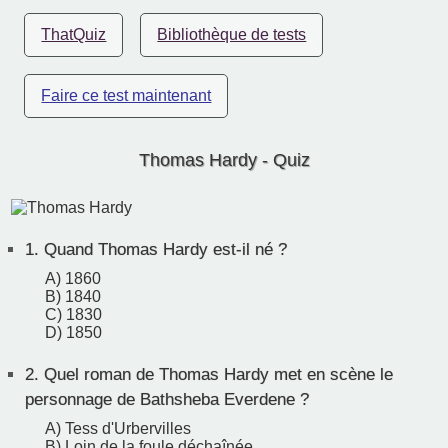
ThatQuiz
Bibliothèque de tests
Faire ce test maintenant
Thomas Hardy - Quiz
1.
Quand Thomas Hardy est-il né ?
A) 1860
B) 1840
C) 1830
D) 1850
2.
Quel roman de Thomas Hardy met en scène le
personnage de Bathsheba Everdene ?
A) Tess d'Urbervilles
B) Loin de la foule déchaînée