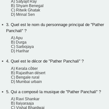
A) Satyajit Ray
B) Shyam Benegal
C) Ritwik Ghatak
D) Mrinal Sen
3.
Quel est le nom du personnage principal de "Pather
Panchali" ?
A) Apu
B) Durga
C) Sarbojaya
D) Harihar
4.
Quel est le décor de "Pather Panchali" ?
A) Kerala côtier
B) Rajasthan désert
C) Bengale rural
D) Mumbai urbain
5.
Qui a composé la musique de "Pather Panchali" ?
A) Ravi Shankar
B) Ilaiyaraaja
C) Vishal Bhardwaj