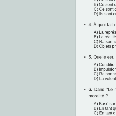
B) Ce sont 
C) Ce sont 
D) Ils sont 
4.
À quoi fait 
A) La repré
B) La réalit
C) Raisonn
D) Objets p
5.
Quelle est,
A) Conditio
B) Impulsio
C) Raisonne
D) La volon
6.
Dans "Le m
moralité ?
A) Basé sur 
B) En tant 
C) En tant q