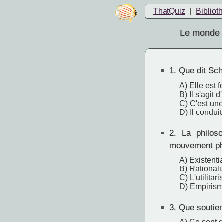
ThatQuiz
|
Bibliot
Le monde 
1.
Que dit Sch
A) Elle est 
B) Il s'agit
C) C'est une
D) Il condui
2.
La philoso
mouvement ph
A) Existenti
B) Rational
C) L'utilitar
D) Empiris
3.
Que soutien
A) Ce sont 