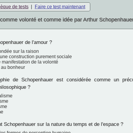
hèque de tests
|
Faire ce test maintenant
comme volonté et comme idée par Arthur Schopenhaue
openhauer de l'amour ?
fondée sur la raison
 d'une construction purement sociale
 manifestation de la volonté
t au bonheur
phie de Schopenhauer est considérée comme un précu
ilosophique ?
alisme
isme
isme
me
t Schopenhauer sur la nature du temps et de l'espace ?
des formes de perception humaine