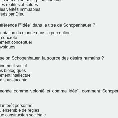
des réalités absolues
des vérités immuables
créés par Dieu
référence l'"idée" dans le titre de Schopenhauer ?
sentation du monde dans la perception
é concrète
ement conceptuel
hysiques
 selon Schopenhauer, la source des désirs humains ?
nnement social
ns biologiques
ment intellectuel
té sous-jacente
onde comme volonté et comme idée", comment Schopenha
l'intérêt personnel
qu'ensemble de règles
ue construction sociétale