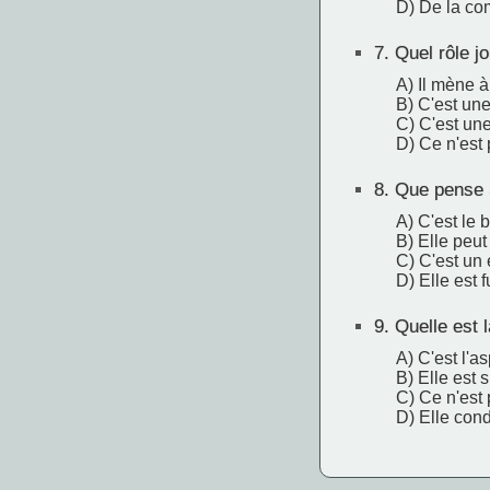
D) De la co
7.
Quel rôle j
A) Il mène à 
B) C'est une
C) C'est une
D) Ce n'est
8.
Que pense 
A) C'est le b
B) Elle peut
C) C'est un 
D) Elle est
9.
Quelle est l
A) C'est l'a
B) Elle est 
C) Ce n'est
D) Elle con