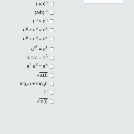
n
(a/b)
-n
(a/b)
a
b
n
× n
a
b
x
n
× n
= n
a
b
x
n
÷ n
= n
y
x
z
a
= a
3
a·a·a = a
2
3
5
a
·a
= a
√
a±b
log
a ±
log
b
n
n
a
i
√
-n(i)