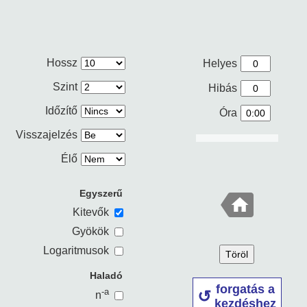
Hossz
Helyes
Szint
Hibás
Időzítő
Óra
Visszajelzés
Élő
Egyszerű
Kitevők
Gyökök
Logaritmusok
Töröl
Haladó
forgatás a
-a
n
kezdéshez