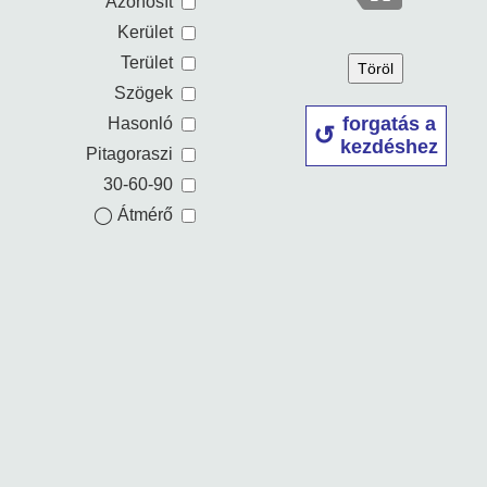
Azonosít
Kerület
Terület
Töröl
Szögek
forgatás a
Hasonló
kezdéshez
Pitagoraszi
30-60-90
◯ Átmérő