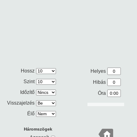
Hossz
Helyes
Szint
Hibás
Időzítő
Óra
Visszajelzés
Élő
Háromszögek