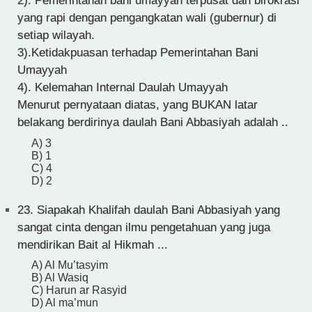
2). Pemerintahan bani umayyah terpusat dan birokrasi
yang rapi dengan pengangkatan wali (gubernur) di
setiap wilayah.
3).Ketidakpuasan terhadap Pemerintahan Bani
Umayyah
4). Kelemahan Internal Daulah Umayyah
Menurut pernyataan diatas, yang BUKAN latar
belakang berdirinya daulah Bani Abbasiyah adalah ..
A) 3
B) 1
C) 4
D) 2
23.
Siapakah Khalifah daulah Bani Abbasiyah yang
sangat cinta dengan ilmu pengetahuan yang juga
mendirikan Bait al Hikmah ...
A) Al Mu’tasyim
B) Al Wasiq
C) Harun ar Rasyid
D) Al ma’mun