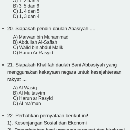
A) 1, 2 dan 3
B) 3, 5 dan 6
C) 1, 4 dan 5
D) 1, 3 dan 4
20.
Siapakah pendiri daulah Abasiyah ....
A) Marwan bin Muhammad
B) Abdullah Al-Saffah
C) Walid bin abdul Malik
D) Harun Ar Rasyid
21.
Siapakah Khalifah daulah Bani Abbasiyah yang
menggunakan kekayaan negara untuk kesejahteraan
rakyat ...
A) Al Wasiq
B) Al Mu’tasyim
C) Harun ar Rasyid
D) Al ma’mun
22.
Perhatikan pernyataan berikut ini!
1). Kesenjangan Sosial dan Ekonomi