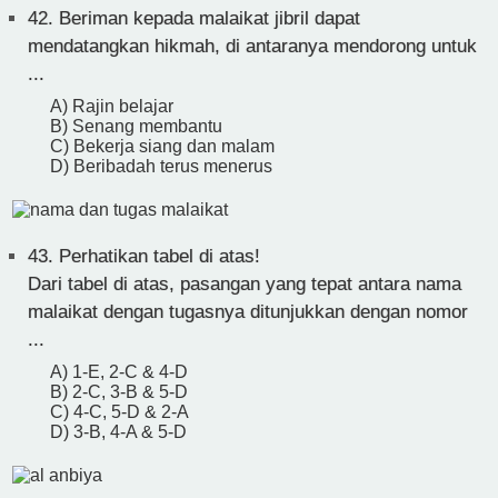
42.
Beriman kepada malaikat jibril dapat
mendatangkan hikmah, di antaranya mendorong untuk
...
A) Rajin belajar
B) Senang membantu
C) Bekerja siang dan malam
D) Beribadah terus menerus
43.
Perhatikan tabel di atas!
Dari tabel di atas, pasangan yang tepat antara nama
malaikat dengan tugasnya ditunjukkan dengan nomor
...
A) 1-E, 2-C & 4-D
B) 2-C, 3-B & 5-D
C) 4-C, 5-D & 2-A
D) 3-B, 4-A & 5-D