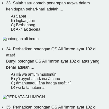
33.
Salah satu contoh penerapan taqwa dalam
kehidupan sehari-hari adalah ...
A) Sabar
B) Ingkar janji
C) Berbohong
D) Akhlak tercela
34.
Perhatikan potongan QS Ali 'Imron ayat 102 di
atas!
Bunyi potongan QS Ali 'Imron ayat 102 di atas yang
benar adalah ...
A) illâ wa antum muslimûn
B) yâ ayyuhalladzîna âmanu
C) âmanuttaqullâha ḫaqqa tuqâtihî
D) wa lâ tamûtunna
35.
Perhatikan potongan QS Ali 'Imron ayat 102 di