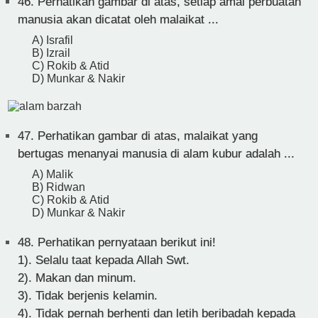
46.
Perhatikan gambar di atas, setiap amal perbuatan
manusia akan dicatat oleh malaikat ...
A) Israfil
B) Izrail
C) Rokib & Atid
D) Munkar & Nakir
47.
Perhatikan gambar di atas, malaikat yang
bertugas menanyai manusia di alam kubur adalah ...
A) Malik
B) Ridwan
C) Rokib & Atid
D) Munkar & Nakir
48.
Perhatikan pernyataan berikut ini!
1). Selalu taat kepada Allah Swt.
2). Makan dan minum.
3). Tidak berjenis kelamin.
4). Tidak pernah berhenti dan letih beribadah kepada