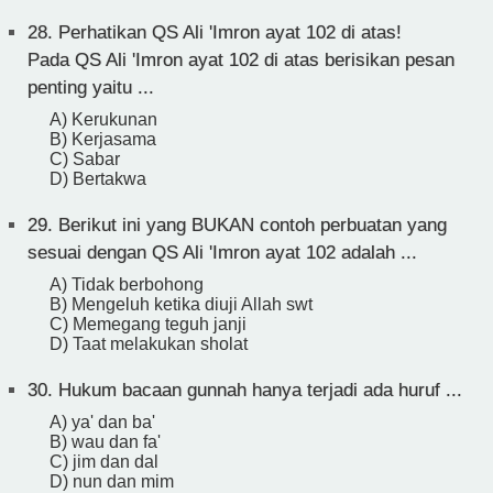
28.
Perhatikan QS Ali 'Imron ayat 102 di atas!
Pada QS Ali 'Imron ayat 102 di atas berisikan pesan
penting yaitu ...
A) Kerukunan
B) Kerjasama
C) Sabar
D) Bertakwa
29.
Berikut ini yang BUKAN contoh perbuatan yang
sesuai dengan QS Ali 'Imron ayat 102 adalah ...
A) Tidak berbohong
B) Mengeluh ketika diuji Allah swt
C) Memegang teguh janji
D) Taat melakukan sholat
30.
Hukum bacaan gunnah hanya terjadi ada huruf ...
A) ya' dan ba'
B) wau dan fa'
C) jim dan dal
D) nun dan mim