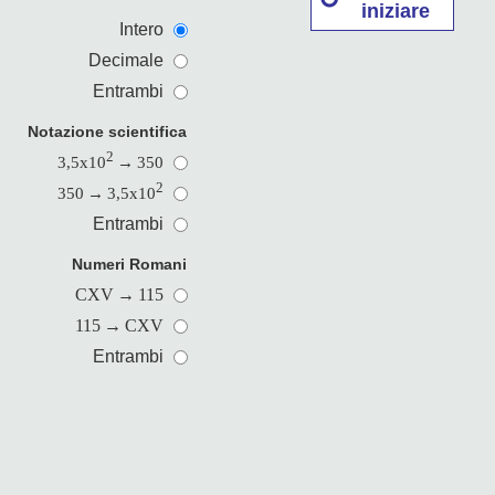
iniziare
Intero
Decimale
Entrambi
Notazione scientifica
2
3,5x10
→
350
2
350
→
3,5x10
Entrambi
Numeri Romani
CXV
→
115
115
→
CXV
Entrambi