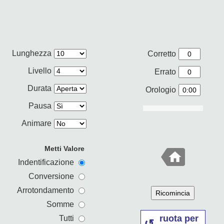
Lunghezza
Corretto
Livello
Errato
Durata
Orologio
Pausa
Animare
Metti Valore
Indentificazione
Conversione
Arrotondamento
Ricomincia
Somme
ruota per
Tutti