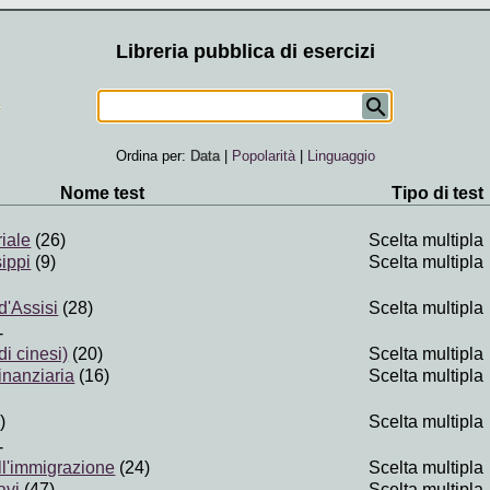
Libreria pubblica di esercizi
Ordina per:
Data
|
Popolarità
|
Linguaggio
Nome test
Tipo di test
iale
(26)
Scelta multipla
ippi
(9)
Scelta multipla
d'Assisi
(28)
Scelta multipla
-
di cinesi)
(20)
Scelta multipla
inanziaria
(16)
Scelta multipla
)
Scelta multipla
-
ll'immigrazione
(24)
Scelta multipla
avi
(47)
Scelta multipla