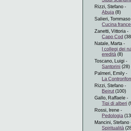
Rizzi, Stefano
-
Abuja
(8)
Salieri, Tommaso
Cucina franc
Zanetti, Vittoria
-
Capo Cod
(38
Natale, Marta
-
I collegi dei n
eredità
(8)
Toscano, Luigi
-
Santorini
(28)
Palmeri, Emily
-
La Controrifo
Rizzi, Stefano
-
Beirut
(100)
Gallo, Raffaele
-
Tipi di alberi
(
Rossi, Irene
-
Pedologia
(13
Mancini, Stefano
Spiritualità
(2