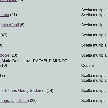
Scelta multipla
uelana
(21)
Scelta multipla
rginia Woolf
(8)
Scelta multipla
(47)
Scelta multipla
9)
Scelta multipla
-
ofocle
(10)
Scelta multipla
 Maria De La Luz
- RAFAEL F. MUÑOZ
(10)
Coppie
17)
Scelta multipla
Scelta multipla
-
odo di Hans-Georg Gadamer
(14)
Scelta multipla
eografia politica)
(23)
Scelta multipla