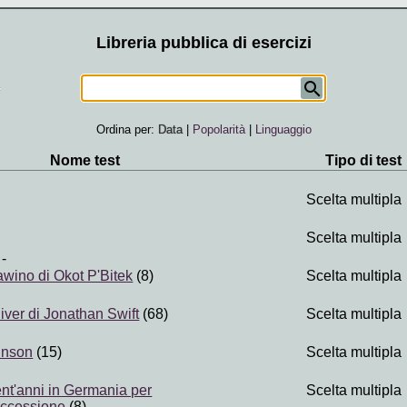
Libreria pubblica di esercizi
Ordina per:
Data
|
Popolarità
|
Linguaggio
Nome test
Tipo di test
Scelta multipla
Scelta multipla
-
wino di Okot P'Bitek
(8)
Scelta multipla
lliver di Jonathan Swift
(68)
Scelta multipla
hnson
(15)
Scelta multipla
ent'anni in Germania per
Scelta multipla
uccessione
(8)