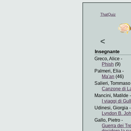
ThatQuiz
<
Insegnante
Greco, Alice
-
Phish
(9)
Palmeri, Elia
-
Ma'an
(46)
Salieri, Tommaso
Canzone di La
Mancini, Matilde
-
I viaggi di Gu
Udinesi, Giorgia
-
Lyndon B. Jo
Gallo, Pietro
-
Guerra dei Tr
decidere la s