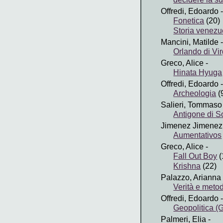
Offredi, Edoardo
-
Fonetica
(20)
Storia venez
Mancini, Matilde
-
Orlando di Vi
Greco, Alice
-
Hinata Hyuga
Offredi, Edoardo
-
Archeologia
(
Salieri, Tommaso
Antigone di S
Jimenez Jimenez,
Aumentativos
Greco, Alice
-
Fall Out Boy
(
Krishna
(22)
Palazzo, Arianna
Verità e met
Offredi, Edoardo
-
Geopolitica (G
Palmeri, Elia
-