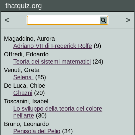
thatquiz.org
<
>
Magaddino, Aurora
Adriano VII di Frederick Rolfe
(9)
Offredi, Edoardo
Teoria dei sistemi matematici
(24)
Venuti, Greta
Selena.
(85)
De Luca, Chloe
Ghazni
(20)
Toscanini, Isabel
Lo sviluppo della teoria del colore
nell'arte
(30)
Bruno, Leonardo
Penisola del Pelio
(34)