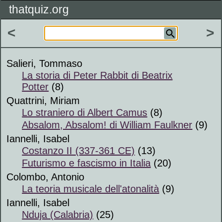
thatquiz.org
<
>
Salieri, Tommaso
La storia di Peter Rabbit di Beatrix
Potter
(8)
Quattrini, Miriam
Lo straniero di Albert Camus
(8)
Absalom, Absalom! di William Faulkner
(9)
Iannelli, Isabel
Costanzo II (337-361 CE)
(13)
Futurismo e fascismo in Italia
(20)
Colombo, Antonio
La teoria musicale dell'atonalità
(9)
Iannelli, Isabel
Nduja (Calabria)
(25)