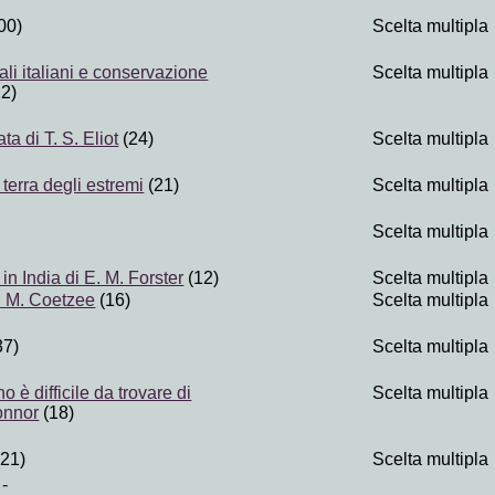
00)
Scelta multipla
nali italiani e conservazione
Scelta multipla
2)
ta di T. S. Eliot
(24)
Scelta multipla
terra degli estremi
(21)
Scelta multipla
Scelta multipla
n India di E. M. Forster
(12)
Scelta multipla
J. M. Coetzee
(16)
Scelta multipla
37)
Scelta multipla
è difficile da trovare di
Scelta multipla
onnor
(18)
21)
Scelta multipla
-