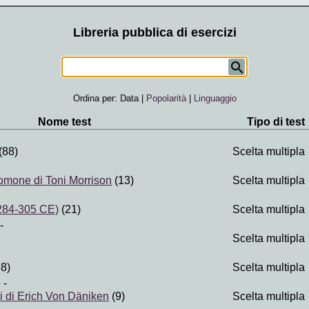
Libreria pubblica di esercizi
Ordina per:
Data
|
Popolarità
|
Linguaggio
Nome test
Tipo di test
(88)
Scelta multipla
lomone di Toni Morrison
(13)
Scelta multipla
(284-305 CE)
(21)
Scelta multipla
-
Scelta multipla
8)
Scelta multipla
o
-
dei di Erich Von Däniken
(9)
Scelta multipla