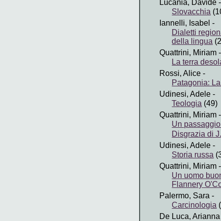
Lucania, Davide
-
Slovacchia
(1
Iannelli, Isabel
-
Dialetti regio
della lingua
(2
Quattrini, Miriam
-
La terra desola
Rossi, Alice
-
Patagonia: La 
Udinesi, Adele
-
Teologia
(49)
Quattrini, Miriam
-
Un passaggio i
Disgrazia di 
Udinesi, Adele
-
Storia russa
(
Quattrini, Miriam
-
Un uomo buono 
Flannery O'C
Palermo, Sara
-
Carcinologia
(
De Luca, Arianna