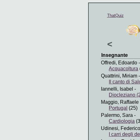
ThatQuiz
<
Insegnante
Offredi, Edoardo
-
Acquacoltura
Quattrini, Miriam
-
Il canto di Sa
Iannelli, Isabel
-
Diocleziano 
Maggio, Raffaele
Portugal
(25)
Palermo, Sara
-
Cardiologia
(3
Udinesi, Federic
I carri degli 