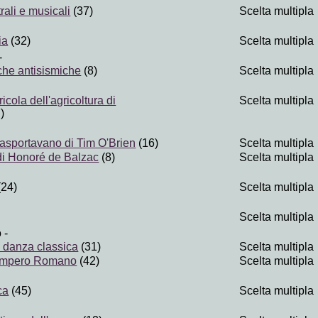
rali e musicali
(37)
Scelta multipla
ia
(32)
Scelta multipla
-
iche antisismiche
(8)
Scelta multipla
icola dell'agricoltura di
Scelta multipla
)
rasportavano di Tim O'Brien
(16)
Scelta multipla
di Honoré de Balzac
(8)
Scelta multipla
(24)
Scelta multipla
Scelta multipla
o
-
a danza classica
(31)
Scelta multipla
l'Impero Romano
(42)
Scelta multipla
ca
(45)
Scelta multipla