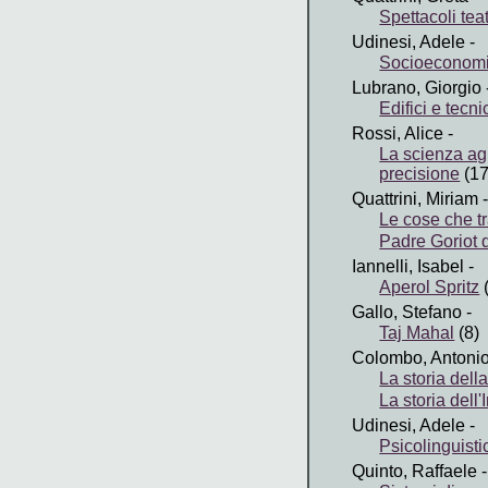
Spettacoli teat
Udinesi, Adele
-
Socioeconom
Lubrano, Giorgio
Edifici e tecn
Rossi, Alice
-
La scienza agr
precisione
(17
Quattrini, Miriam
-
Le cose che t
Padre Goriot 
Iannelli, Isabel
-
Aperol Spritz
Gallo, Stefano
-
Taj Mahal
(8)
Colombo, Antoni
La storia dell
La storia del
Udinesi, Adele
-
Psicolinguisti
Quinto, Raffaele
-