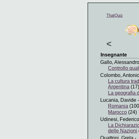
ThatQuiz
<
Insegnante
Gallo, Alessandr
Controllo qual
Colombo, Antoni
La cultura tra
Argentina
(17
La geografia 
Lucania, Davide
-
Romania
(100
Marocco
(24)
Udinesi, Federic
La Dichiarazio
delle Nazioni
Quattrini, Greta
-