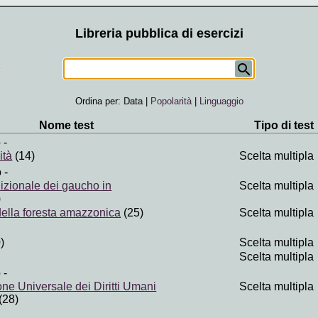
Libreria pubblica di esercizi
Ordina per:
Data
|
Popolarità
|
Linguaggio
Nome test
Tipo di test
o
-
ità
(14)
Scelta multipla
o
-
dizionale dei gaucho in
Scelta multipla
)
della foresta amazzonica
(25)
Scelta multipla
)
Scelta multipla
Scelta multipla
o
-
ne Universale dei Diritti Umani
Scelta multipla
(28)