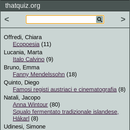
thatquiz.org
<
>
Offredi, Chiara
Ecopoesia
(11)
Lucania, Marta
Italo Calvino
(9)
Bruno, Emma
Fanny Mendelssohn
(18)
Quinto, Diego
Famosi registi austriaci e cinematografia
(8)
Natali, Jacopo
Anna Wintour
(80)
Squalo fermentato tradizionale islandese,
Hákarl
(8)
Udinesi, Simone