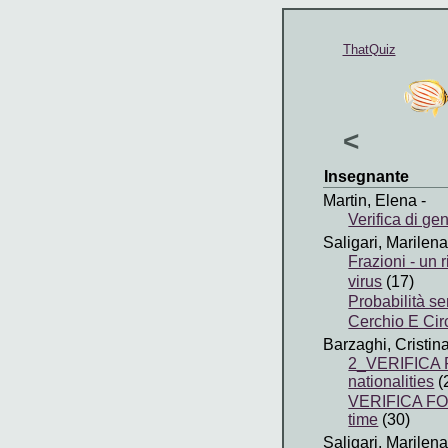
ThatQuiz
<
Insegnante
Martin, Elena
-
Verifica di ge
Saligari, Marilena
Frazioni - un 
virus
(17)
Probabilità s
Cerchio E Cir
Barzaghi, Cristin
2_VERIFICA 
nationalities
(
VERIFICA FO
time
(30)
Saligari, Marilena