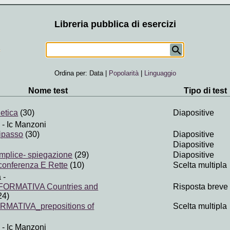
Libreria pubblica di esercizi
Ordina per:
Data
|
Popolarità
|
Linguaggio
Nome test
Tipo di test
netica
(30)
Diapositive
- Ic Manzoni
ripasso
(30)
Diapositive
Diapositive
emplice- spiegazione
(29)
Diapositive
conferenza E Rette
(10)
Scelta multipla
a
-
FORMATIVA Countries and
Risposta breve
24)
RMATIVA_prepositions of
Scelta multipla
- Ic Manzoni