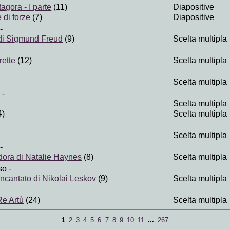
agora - I parte
(11)
Diapositive
di forze
(7)
Diapositive
-
di Sigmund Freud
(9)
Scelta multipla
ette
(12)
Scelta multipla
Scelta multipla
-
Scelta multipla
4)
Scelta multipla
)
Scelta multipla
-
ndora di Natalie Haynes
(8)
Scelta multipla
so
-
incantato di Nikolai Leskov
(9)
Scelta multipla
Re Artù
(24)
Scelta multipla
1
2
3
4
5
6
7
8
9
10
11
...
267