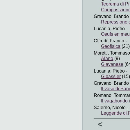
Teorema di Pit
Composizione 
Gravano, Brando
Repressione 
Lucania, Pietro
-
Oeufs en meur
Offredi, Franco
-
Geofisica
(21)
Moretti, Tommaso
Alano
(9)
Giavanese
(6
Lucania, Pietro
-
Gibassier
(15
Gravano, Brando
Il vaso di Pa
Romano, Tomma
Il vagabondo 
Salerno, Nicole
-
Leggende di 
<