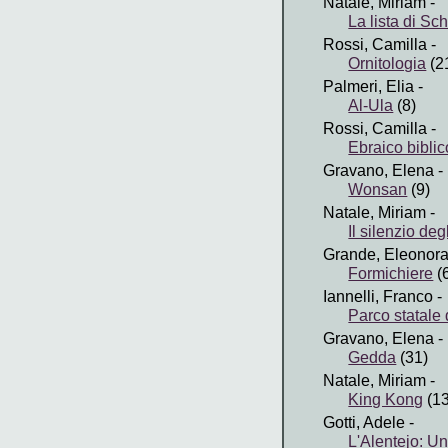
Natale, Miriam
-
La lista di Sc
Rossi, Camilla
-
Ornitologia
(2
Palmeri, Elia
-
Al-Ula
(8)
Rossi, Camilla
-
Ebraico biblic
Gravano, Elena
-
Wonsan
(9)
Natale, Miriam
-
Il silenzio deg
Grande, Eleonor
Formichiere
(
Iannelli, Franco
-
Parco statale 
Gravano, Elena
-
Gedda
(31)
Natale, Miriam
-
King Kong
(13
Gotti, Adele
-
L'Alentejo: Un