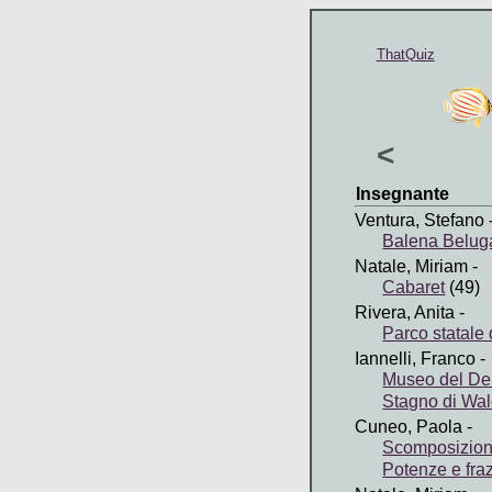
ThatQuiz
<
Insegnante
Ventura, Stefano
Balena Belug
Natale, Miriam
-
Cabaret
(49)
Rivera, Anita
-
Parco statale 
Iannelli, Franco
-
Museo del De
Stagno di Wa
Cuneo, Paola
-
Scomposizion
Potenze e fraz