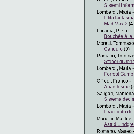
Sistemi inform
Lombardi, Maria
-
Il filo fantasm
Mad Max 2
(4
Lucania, Pietro
-
Bouchée à la 
Moretti, Tommaso
Canguro
(9)
Romano, Tomma
Stoner di Joh
Lombardi, Maria
-
Forrest Gump
Offredi, Franco
-
Anarchismo
(
Saligari, Marilena
Sistema deci
Lombardi, Maria
-
Il racconto dei
Mancini, Matilde
-
Astrid Lindgr
Romano, Matteo