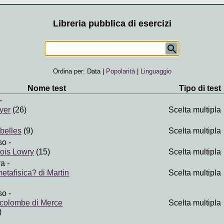
Libreria pubblica di esercizi
Ordina per:
Data
|
Popolarità
|
Linguaggio
Nome test
Tipo di test
-
yer
(26)
Scelta multipla
abelles
(9)
Scelta multipla
so
-
Lois Lowry
(15)
Scelta multipla
ra
-
etafisica? di Martin
Scelta multipla
so
-
e colombe di Merce
Scelta multipla
)