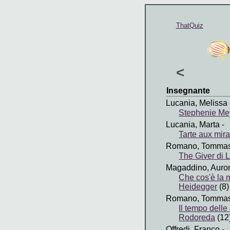
ThatQuiz
<
Insegnante
Lucania, Melissa
Stephenie Me
Lucania, Marta
-
Tarte aux mir
Romano, Tomma
The Giver di 
Magaddino, Auro
Che cos'è la m
Heidegger
(8)
Romano, Tomma
Il tempo dell
Rodoreda
(12
Offredi, Franco
-