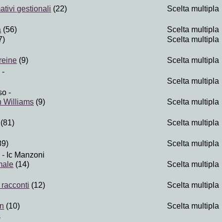
ativi gestionali
(22)
Scelta multipla
a
(56)
Scelta multipla
7)
Scelta multipla
reine
(9)
Scelta multipla
-
Scelta multipla
so
-
n Williams
(9)
Scelta multipla
(81)
Scelta multipla
89)
Scelta multipla
- Ic Manzoni
male
(14)
Scelta multipla
 racconti
(12)
Scelta multipla
en
(10)
Scelta multipla
-