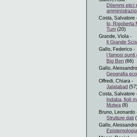
Dilemmi etici 
amministrazi
Costa, Salvatore
Io, Rigoberta
Tum
(20)
Grande, Viola
-
Il Grande Sci
Gallo, Federico
-
I famosi punti
Big Ben
(66)
Gallo, Alessandr
Geografia ec
Offredi, Chiara
-
Jalalabad
(57
Costa, Salvatore
Indaba, figli
Mutwa
(8)
Bruno, Leonardo
Strutture dati
(
Gallo, Alessandr
Epistemologi