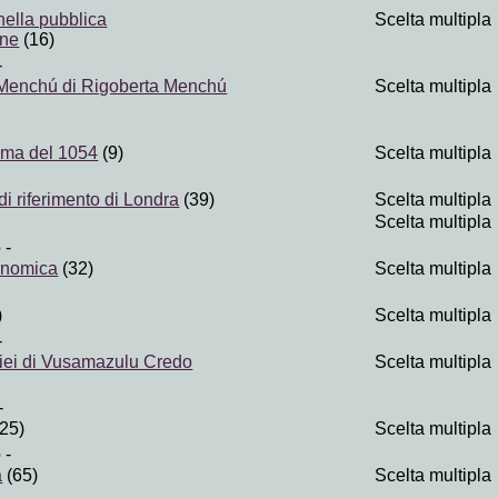
nella pubblica
Scelta multipla
one
(16)
-
 Menchú di Rigoberta Menchú
Scelta multipla
sma del 1054
(9)
Scelta multipla
 di riferimento di Londra
(39)
Scelta multipla
Scelta multipla
o
-
onomica
(32)
Scelta multipla
)
Scelta multipla
-
 miei di Vusamazulu Credo
Scelta multipla
-
25)
Scelta multipla
o
-
a
(65)
Scelta multipla