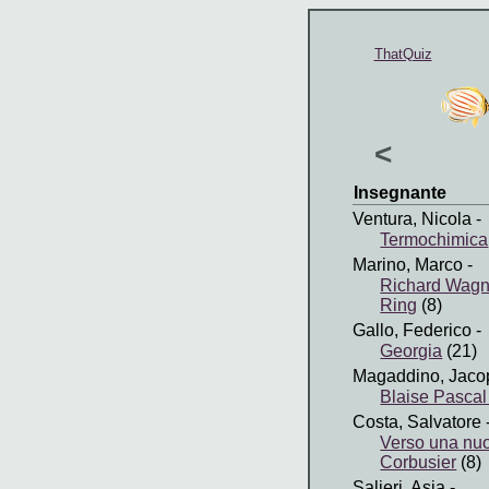
ThatQuiz
<
Insegnante
Ventura, Nicola
-
Termochimica
Marino, Marco
-
Richard Wagne
Ring
(8)
Gallo, Federico
-
Georgia
(21)
Magaddino, Jaco
Blaise Pascal 
Costa, Salvatore
Verso una nuo
Corbusier
(8)
Salieri, Asia
-