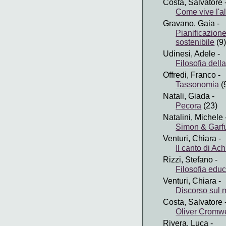
Costa, Salvatore
Come vive l'al
Gravano, Gaia
-
Pianificazion
sostenibile
(9
Udinesi, Adele
-
Filosofia della
Offredi, Franco
-
Tassonomia
(
Natali, Giada
-
Pecora
(23)
Natalini, Michele
Simon & Garf
Venturi, Chiara
-
Il canto di Ach
Rizzi, Stefano
-
Filosofia educ
Venturi, Chiara
-
Discorso sul 
Costa, Salvatore
Oliver Cromwe
Rivera, Luca
-