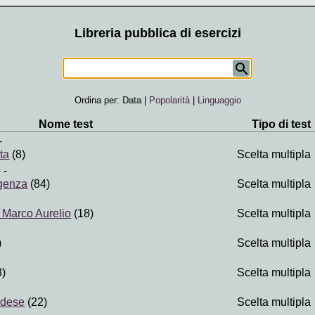
Libreria pubblica di esercizi
Ordina per:
Data
|
Popolarità
|
Linguaggio
Nome test
Tipo di test
-
ta
(8)
Scelta multipla
o
-
rgenza
(84)
Scelta multipla
i Marco Aurelio
(18)
Scelta multipla
)
Scelta multipla
8)
Scelta multipla
adese
(22)
Scelta multipla