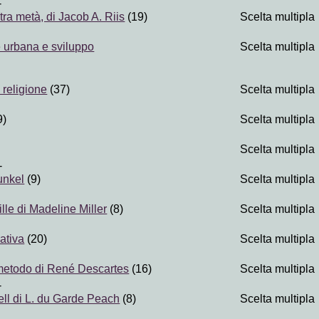
-
tra metà, di Jacob A. Riis
(19)
Scelta multipla
e urbana e sviluppo
Scelta multipla
)
 religione
(37)
Scelta multipla
9)
Scelta multipla
Scelta multipla
-
unkel
(9)
Scelta multipla
ille di Madeline Miller
(8)
Scelta multipla
ativa
(20)
Scelta multipla
metodo di René Descartes
(16)
Scelta multipla
-
ll di L. du Garde Peach
(8)
Scelta multipla