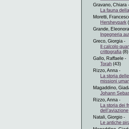
Gravano, Chiara
La fauna dell
Moretti, Francesc
Hersheypark
(
Grande, Eleonor
Ingegneria au
Greco, Giorgia
-
Il calcolo quan
crittografia
(8)
Gallo, Raffaele
-
Torah
(43)
Rizzo, Anna
-
La storia dell
missioni uman
Magaddino, Giad
Johann Sebas
Rizzo, Anna
-
La storia dei f
dell'aviazione
Natali, Giorgio
-
Le antiche pir