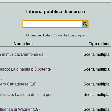
Libreria pubblica di esercizi
Ordina per:
Data
|
Popolarità
|
Linguaggio
Nome test
Tipo di test
a
-
 in musica: L'armonia dei
Scelta multipla
-
urgo: La dinastia più potente
Scelta multipla
-
mpero Cartaginese
(16)
Scelta multipla
a
-
 silicio: La storia dei chip per
Scelta multipla
influenza di Wagner
(19)
Scelta multipla