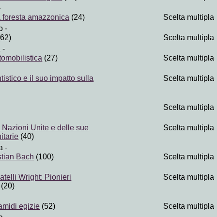
-
a foresta amazzonica
(24)
Scelta multipla
o
-
62)
Scelta multipla
a
-
tomobilistica
(27)
Scelta multipla
tistico e il suo impatto sulla
Scelta multipla
Scelta multipla
e Nazioni Unite e delle sue
Scelta multipla
itarie
(40)
a
-
tian Bach
(100)
Scelta multipla
ratelli Wright: Pionieri
Scelta multipla
(20)
amidi egizie
(52)
Scelta multipla