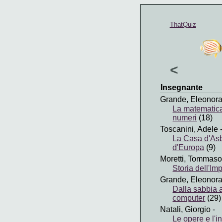
ThatQuiz
<
Insegnante
Grande, Eleonor
La matematica
numeri
(18)
Toscanini, Adele
La Casa d'Asb
d'Europa
(9)
Moretti, Tommaso
Storia dell'I
Grande, Eleonor
Dalla sabbia al
computer
(29)
Natali, Giorgio
-
Le opere e l'