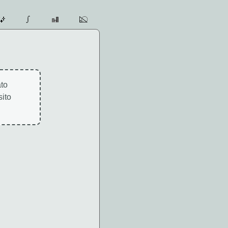
ato
sito