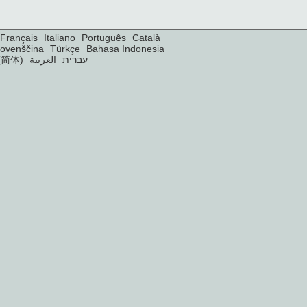
Français
Italiano
Português
Català
lovenščina
Türkçe
Bahasa Indonesia
(简体)
العربية
עברית