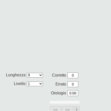
Lunghezza
Corretto
Livello
Errato
Orologio
<<
>>