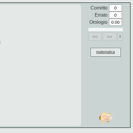
Corretto
Errato
Orologio
<<
>>
i
matematica