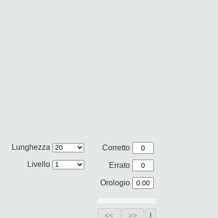
Lunghezza
Corretto
Livello
Errato
Orologio
<<
>>