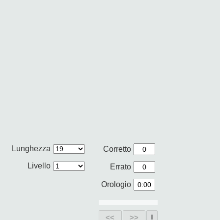
Lunghezza
Corretto
Livello
Errato
Orologio
<<
>>