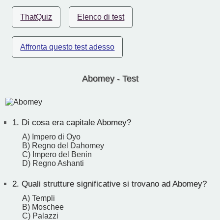
ThatQuiz
Elenco di test
Affronta questo test adesso
Abomey - Test
1.
Di cosa era capitale Abomey?
A) Impero di Oyo
B) Regno del Dahomey
C) Impero del Benin
D) Regno Ashanti
2.
Quali strutture significative si trovano ad Abomey?
A) Templi
B) Moschee
C) Palazzi