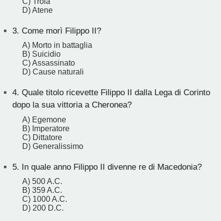
C) Troia
D) Atene
3.
Come morì Filippo II?
A) Morto in battaglia
B) Suicidio
C) Assassinato
D) Cause naturali
4.
Quale titolo ricevette Filippo II dalla Lega di Corinto
dopo la sua vittoria a Cheronea?
A) Egemone
B) Imperatore
C) Dittatore
D) Generalissimo
5.
In quale anno Filippo II divenne re di Macedonia?
A) 500 A.C.
B) 359 A.C.
C) 1000 A.C.
D) 200 D.C.