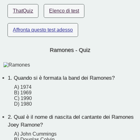
ThatQuiz
Elenco di test
Affronta questo test adesso
Ramones - Quiz
1.
Quando si è formata la band dei Ramones?
A) 1974
B) 1969
C) 1990
D) 1980
2.
Qual è il nome di nascita del cantante dei Ramones
Joey Ramone?
A) John Cummings
B) Douglas Colvin