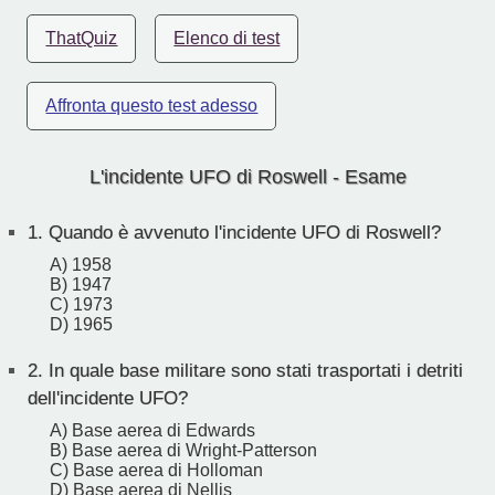
ThatQuiz
Elenco di test
Affronta questo test adesso
L'incidente UFO di Roswell - Esame
1.
Quando è avvenuto l'incidente UFO di Roswell?
A) 1958
B) 1947
C) 1973
D) 1965
2.
In quale base militare sono stati trasportati i detriti
dell'incidente UFO?
A) Base aerea di Edwards
B) Base aerea di Wright-Patterson
C) Base aerea di Holloman
D) Base aerea di Nellis