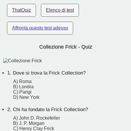
ThatQuiz
Elenco di test
Affronta questo test adesso
Collezione Frick - Quiz
1.
Dove si trova la Frick Collection?
A) Roma
B) Londra
C) Parigi
D) New York
2.
Chi ha fondato la Frick Collection?
A) John D. Rockefeller
B) J. P. Morgan
C) Henry Clay Frick