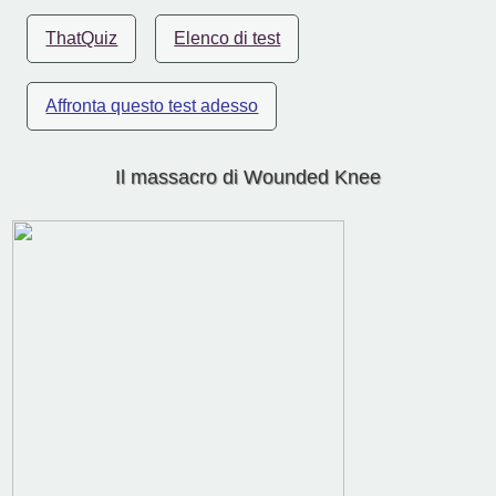
ThatQuiz
Elenco di test
Affronta questo test adesso
Il massacro di Wounded Knee