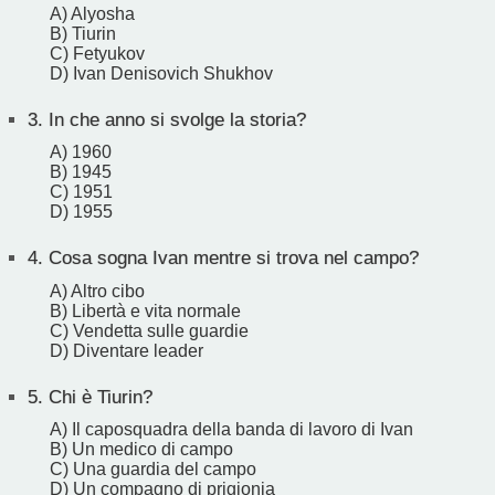
A) Alyosha
B) Tiurin
C) Fetyukov
D) Ivan Denisovich Shukhov
3.
In che anno si svolge la storia?
A) 1960
B) 1945
C) 1951
D) 1955
4.
Cosa sogna Ivan mentre si trova nel campo?
A) Altro cibo
B) Libertà e vita normale
C) Vendetta sulle guardie
D) Diventare leader
5.
Chi è Tiurin?
A) Il caposquadra della banda di lavoro di Ivan
B) Un medico di campo
C) Una guardia del campo
D) Un compagno di prigionia