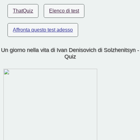
ThatQuiz
Elenco di test
Affronta questo test adesso
Un giorno nella vita di Ivan Denisovich di Solzhenitsyn -
Quiz